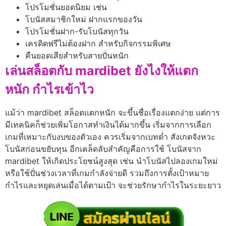
โปรโมชั่นยอดนิยม เช่น
โบนัสสมาชิกใหม่ ฝากแรกของวัน
โปรโมชั่นฝาก-รับโบนัสทุกวัน
เครดิตฟรีไม่ต้องฝาก สำหรับกิจกรรมพิเศษ
คืนยอดเสียสำหรับสายปั่นหนัก
เล่นสล็อตกับ mardibet ยังไงให้แตก
หนัก กำไรเข้าไว
แม้ว่า mardibet สล็อตแตกหนัก จะขึ้นชื่อเรื่องแตกง่าย แต่การ
มีเทคนิคก็ช่วยเพิ่มโอกาสทำเงินได้มากขึ้น เริ่มจากการเลือก
เกมที่เหมาะกับงบของตัวเอง ควรเริ่มจากเบทต่ำ สังเกตจังหวะ
โบนัสก่อนขยับทุน อีกเคล็ดลับสำคัญคือการใช้ โบนัสจาก
mardibet ให้เกิดประโยชน์สูงสุด เช่น นำโบนัสไปลองเกมใหม่
หรือใช้ปั่นช่วงเวลาที่เกมกำลังจ่ายดี รวมถึงการตั้งเป้าหมาย
กำไรและหยุดเล่นเมื่อได้ตามเป้า จะช่วยรักษากำไรในระยะยาว