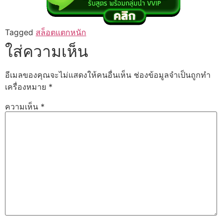
Tagged
สล็อตแตกหนัก
ใส่ความเห็น
อีเมลของคุณจะไม่แสดงให้คนอื่นเห็น
ช่องข้อมูลจำเป็นถูกทำ
เครื่องหมาย
*
ความเห็น
*